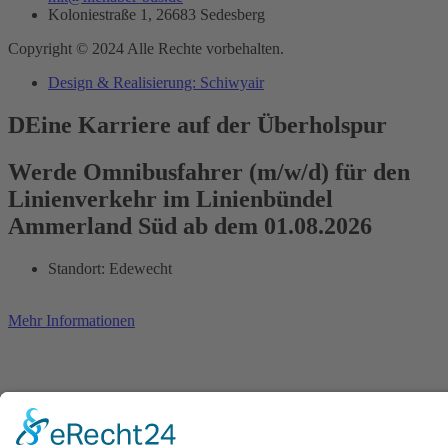
Koloniestraße 1, 26683 Sedesberg
Copyright © 2024 Alle Rechte vorbehalten.
Design & Realisierung: Schiwyair
DEine Karriere auf der Überholspur
Werde Omnibusfahrer (m/w/d) für den
Linienverkehr im Linienbündel
Ammerland Süd ab dem 01.08.2026
Standort: Edewecht
Mehr Informationen