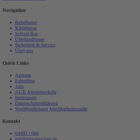
Navigation
Reisebusse
Kleinbusse
School Bus
Überlandbusse
Sicherheit & Service
Über uns
Quick Links
Anfrage
Fahrpläne
Jobs
AGB Anmietverkehr
Impressum
Datenschutzerklärung
Veröffentlichung Machbarkeitsstudie
Kontakt
04492 / 666
mit@nienaber-bus.de