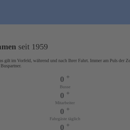
hmen
seit 1959
Das gilt im Vorfeld, während und nach Ihrer Fahrt. Immer am Puls der Z
 Buspartner.
+
0
Busse
+
0
Mitarbeiter
+
0
Fahrgäste täglich
+
0